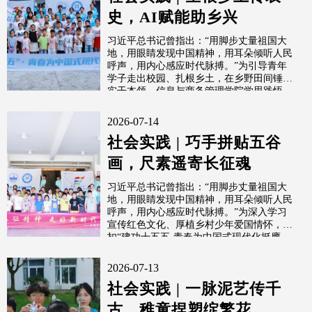
史，AI赋能助乡兴
习近平总书记曾指出：“用脚步丈量祖国大
地，用眼睛发现中国精神，用耳朵倾听人民
呼声，用内心感应时代脉搏。”为引导青年
学子走出校园、扎根乡土，在乡野田间锤炼
实干本领，信息与商务管理学院学思践悟
实...
2026-07-14
社会实践 | 巧手拼贴五谷
画，尺素遥寄长征魂
习近平总书记曾指出：“用脚步丈量祖国大
地，用眼睛发现中国精神，用耳朵倾听人民
呼声，用内心感应时代脉搏。”为深入学习
宣传红色文化、厚植乡村少年爱国情怀，紧
扣“建功十五五·青春为中国式现代化挺膺...
2026-07-13
社会实践 | 一脉泥艺传千
古，稚童捏塑绽繁花