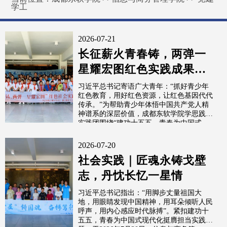
学工
2026-07-21
长征薪火青春铸，两弹一
星耀宏图红色实践成果展
示活动
习近平总书记寄语广大青年：“抓好青少年
红色教育，用好红色资源，让红色基因代代
传承。”为帮助青少年体悟中国共产党人精
神谱系的深层价值，成都东软学院学思践悟
实践团围绕“建功十五五，青春为中国式
现...
2026-07-20
社会实践｜匠魂永铸戈壁
志，丹忱长忆一星情
习近平总书记指出：“用脚步丈量祖国大
地，用眼睛发现中国精神，用耳朵倾听人民
呼声，用内心感应时代脉搏”。紧扣建功十
五五，青春为中国式现代化挺膺担当实践主