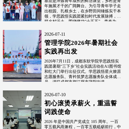
基层是淬炼青年成长的鲜活课堂，乡村是青
年施展才干的广阔舞台。为引导青年学子走
出校园、扎根乡土，在乡野田间锤炼实干本
领，学思践悟实践团紧扣时代发展脉搏，深
耕乡村沃土，围绕建功“十五五”，青春为...
2026-07-11
管理学院2026年暑期社会
实践再出发
2026年7月11日，成都东软学院学思践悟实
践团暑期“三下乡”社会实践活动在A1图书馆
和红大门举行出征仪式。学思践悟星火燎原
志愿服务队、青衿筑梦志愿服务队全体成
员，进驻成都市都江堰市蒲阳街道...
2026-07-10
初心滚烫承薪火，重温誓
词践使命
2026 年是中国共产党成立 105 周年。一百
零五载风雨兼程，一百零五载砥砺前行，中