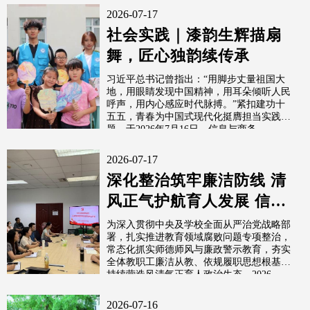
2026-07-17
社会实践｜漆韵生辉描扇
舞，匠心独韵续传承
习近平总书记曾指出：“用脚步丈量祖国大
地，用眼睛发现中国精神，用耳朵倾听人民
呼声，用内心感应时代脉搏。”紧扣建功十
五五，青春为中国式现代化挺膺担当实践主
题，于2026年7月16日，信息与商务...
2026-07-17
深化整治筑牢廉洁防线 清
风正气护航育人发展 信息
与商务管理学院召开深化
为深入贯彻中央及学校全面从严治党战略部
署，扎实推进教育领域腐败问题专项整治，
教育领域腐败...
常态化抓实师德师风与廉政警示教育，夯实
全体教职工廉洁从教、依规履职思想根基，
持续营造风清气正育人政治生态，2026...
2026-07-16